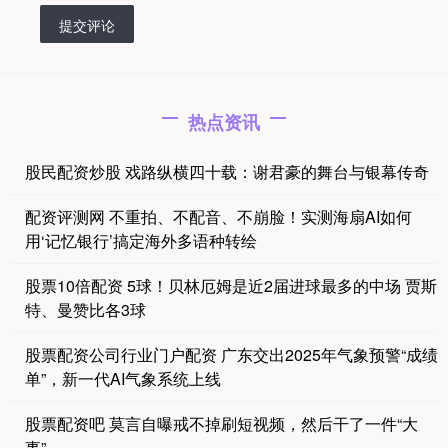
提交评论
热点资讯
股民配资炒股 戏路纵横四十载：谢君豪的舞台与银幕传奇
配资评测网 不重拍、不配音、不崩脸！实测海扇AI如何
用‘记忆银行’搞定海外多语种转绘
股票10倍配资 5球！贝林厄姆是近2届进球最多的中场 贾斯
特、曼赞比各3球
股票配资公司行业门户配资 广东交出2025年气象预警“成绩
单”，新一代AI气象系统上线
股票配资吧 莫言自曝戒不掉刷短视频，然后干了一件“大
事”……