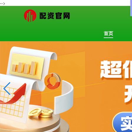
-->
首页