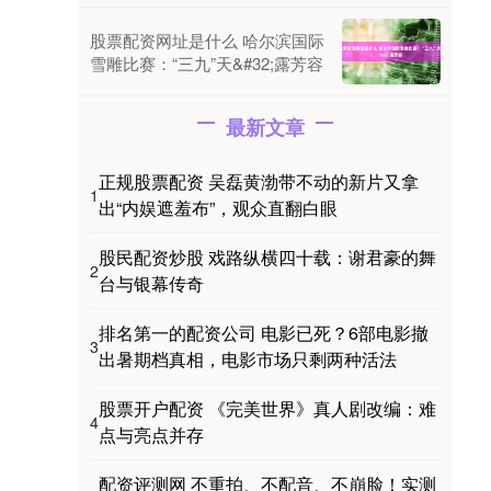
股票配资网址是什么 哈尔滨国际
雪雕比赛：“三九”天&#32;露芳容
最新文章
正规股票配资 吴磊黄渤带不动的新片又拿
1
出“内娱遮羞布”，观众直翻白眼
股民配资炒股 戏路纵横四十载：谢君豪的舞
2
台与银幕传奇
排名第一的配资公司 电影已死？6部电影撤
3
出暑期档真相，电影市场只剩两种活法
股票开户配资 《完美世界》真人剧改编：难
4
点与亮点并存
配资评测网 不重拍、不配音、不崩脸！实测