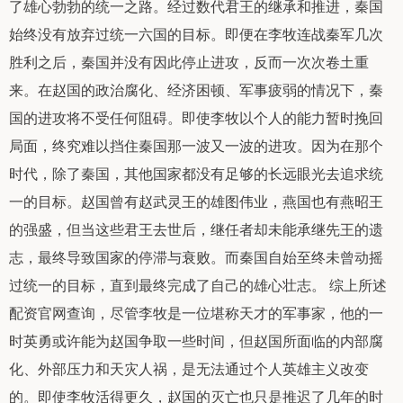
了雄心勃勃的统一之路。经过数代君王的继承和推进，秦国
始终没有放弃过统一六国的目标。即便在李牧连战秦军几次
胜利之后，秦国并没有因此停止进攻，反而一次次卷土重
来。在赵国的政治腐化、经济困顿、军事疲弱的情况下，秦
国的进攻将不受任何阻碍。即使李牧以个人的能力暂时挽回
局面，终究难以挡住秦国那一波又一波的进攻。因为在那个
时代，除了秦国，其他国家都没有足够的长远眼光去追求统
一的目标。赵国曾有赵武灵王的雄图伟业，燕国也有燕昭王
的强盛，但当这些君王去世后，继任者却未能承继先王的遗
志，最终导致国家的停滞与衰败。而秦国自始至终未曾动摇
过统一的目标，直到最终完成了自己的雄心壮志。 综上所述
配资官网查询，尽管李牧是一位堪称天才的军事家，他的一
时英勇或许能为赵国争取一些时间，但赵国所面临的内部腐
化、外部压力和天灾人祸，是无法通过个人英雄主义改变
的。即使李牧活得更久，赵国的灭亡也只是推迟了几年的时