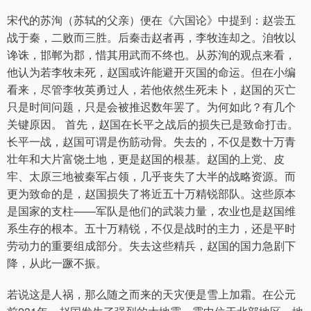
宋代的苏洵（苏轼的父亲）便在《六国论》中提到：赵尝五
战于秦，二败而三胜。后秦击赵者再，李牧连却之。洎牧以
谗诛，邯郸为郡，惜其用武而不终也。从苏洵的观点来看，
他认为若李牧未死，赵国或许能避开灭国的命运。但在小编
看来，尽管李牧英勇过人，若他依然生死未卜，赵国的灭亡
只是时间问题，只是会被推迟数年罢了。为何如此？有几个
关键原因。 首先，赵国在长平之战后的损失已是致命打击。
长平一战，赵国可谓是伤筋动骨。失去的，不仅是数十万青
壮年和大片富饶土地，更是赵国的根基。赵国的上党、皮
牢、太原三地被秦军占领，几乎丧失了大半的战略资源。而
更为致命的是，赵国损失了将近五十万精锐部队。这些原本
是国家的支柱——军队是他们的武装力量，农业也是赵国维
系生存的根本。五十万精锐，不仅是战时的主力，还是平时
劳动力的重要组成部分。失去这些精兵，赵国的国力急剧下
降，从此一蹶不振。
若说这是人祸，那么随之而来的天灾便是雪上加霜。在公元