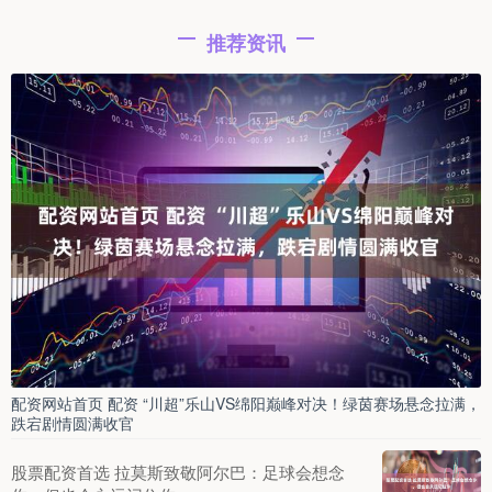
推荐资讯
配资网站首页 配资 “川超”乐山VS绵阳巅峰对决！绿茵赛场悬念拉满，
跌宕剧情圆满收官
股票配资首选 拉莫斯致敬阿尔巴：足球会想念