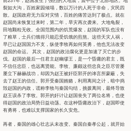
前231年，赵国发生了强烈的大地震，震中位于北部地区。地
裂如大沟，百姓家园倾塌，数以万计的人死于非命，灾民四
散。赵国政府无力应对灾情，百姓的痛苦达到了极点。就在
赵国尚未恢复过来时，第二年，旱灾再次袭来。大地龟裂，
田地颗粒无收。全国范围内的饥荒爆发，赵国的军队也没有
了粮草，士兵们饿得只能忍受饥饿的煎熬。这些天灾人祸，
早已让赵国国力不支，纵使李牧再如何英勇，他也无法改变
赵国的命运。 其次，赵国的政治腐化更是加速了灭亡的步
伐。赵国的最后一任君主赵幽缪王，是一个昏庸的君主，既
不信任忠臣，也远离贤能。李牧、廉颇这些忠良之臣尽管屡
屡立下赫赫战功，却因为赵王被奸臣郭开的谗言所蒙蔽，失
去了赵王的信任。郭开受秦国贿赂，利用离间之计，暗中捣
毁赵国的内政，谎称李牧与秦国勾结，挑拨离间，最终导致
赵王误杀了李牧。郭开的奸计让赵国丧失了两位名将，也使
得赵国的政治局势日益动荡。在这种昏庸政治下，赵国即使
有勇将，也难以支撑国家的长久安危。
再者，秦国的雄心壮志从未改变。秦国自秦孝公起，就开始